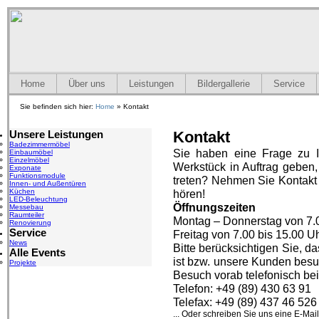
Home
Über uns
Leistungen
Bildergallerie
Service
Sie befinden sich hier:
Home
» Kontakt
Unsere Leistungen
Kontakt
Badezimmermöbel
Sie haben eine Frage zu Ih
Einbaumöbel
Einzelmöbel
Werkstück in Auftrag geben,
Exponate
Funktionsmodule
treten? Nehmen Sie Kontakt m
Innen- und Außentüren
Küchen
hören!
LED-Beleuchtung
Öffnungszeiten
Messebau
Raumteiler
Montag – Donnerstag von 7.0
Renovierung
Service
Freitag von 7.00 bis 15.00 U
News
Bitte berücksichtigen Sie, d
Alle Events
ist bzw. unsere Kunden besuc
Projekte
Besuch vorab telefonisch be
Telefon: +49 (89) 430 63 91
Telefax: +49 (89) 437 46 526
... Oder schreiben Sie uns eine E-Mail